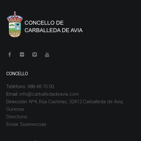
CONCELLO
Teléfono:
988 48 70 00
Email:
info@carballedadeavia.com
Dirección:
Nº4, Rúa Castelao, 32412 Carballeda de Avia,
Ourense
Directorio
Enviar Suxerencias