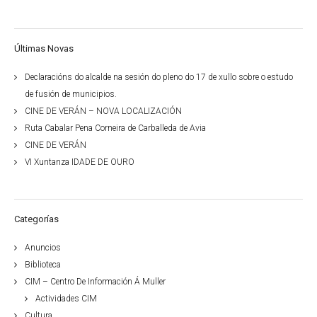
Últimas Novas
Declaracións do alcalde na sesión do pleno do 17 de xullo sobre o estudo
de fusión de municipios.
CINE DE VERÁN – NOVA LOCALIZACIÓN
Ruta Cabalar Pena Corneira de Carballeda de Avia
CINE DE VERÁN
VI Xuntanza IDADE DE OURO
Categorías
Anuncios
Biblioteca
CIM – Centro De Información Á Muller
Actividades CIM
Cultura