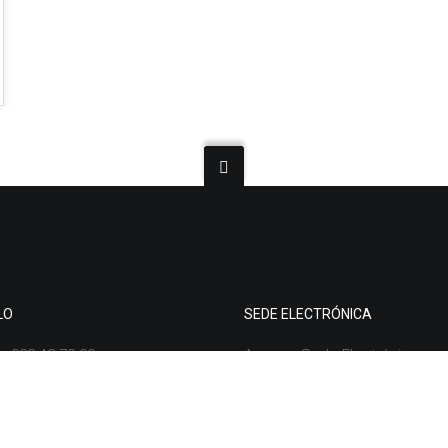
LO
SEDE ELECTRÓNICA
o:
988 48 70 00
Acceso Sede Electrónica
nfo@carballedadeavia.com
Acceso a Trámites
ón:
Nº4, Rúa Castelao, 32412
Portal de Transparencia
da de Avia, Ourense
Solicitudes