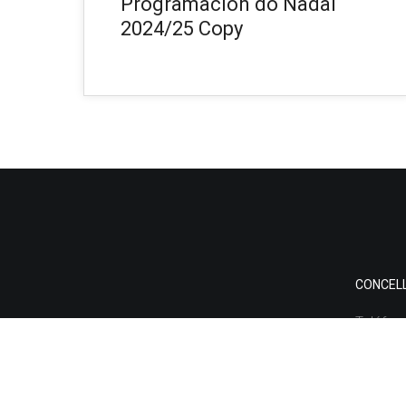
Programación do Nadal
2024/25 Copy
CONCEL
Teléfon
Email:
i
Direcci
Carballe