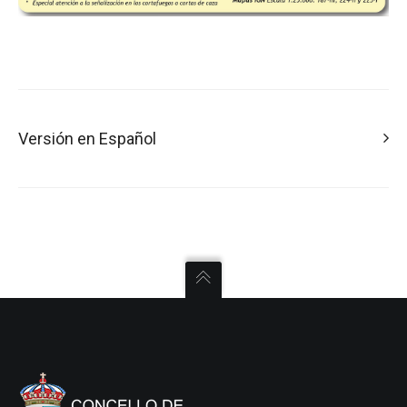
Versión en Español
La ruta parte del núcleo urbano de Carballeda de Avia junto
a la sede del ayuntamiento y nada más empezar (en
sentido contrario a las agujas del reloj) pasa junto a la
imponente iglesia barroca de San Miguel, perteneciente al
siglo XVIII y declarada Monumento Nacional en 1982. Ya en
Veronza, el camino se une y comparte tramo con el camino
natural Ruta dos Muíños» y pasa junto a la Ermita de San
Lorenzo, donde cada 9 de agosto se celebra la procesión
de los fachicos; continúa por caminos con áreas de