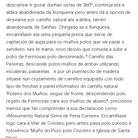
descansar e gozar dunhas vistas de 360º, continúa ata a
aldea abandonada da Xunqueira; pero antes dá a opción de
desviarse por camiño natural ata a aldea, tamén
abandonada, de Sariñás. Chegado xa á Xunqueira,
encamiñase ata unha pequena presa que serve de
captación de auga para os muíños polos que vai pasar o
sendeiro; nes te tramo, novo desvío que convida a subir a
pobo de Fermosas polo denominado * Camiño dás
Pereiras, descende polos muíños de arriba» utilizando
escaleras, pasarelas… e por un puentecito de madera
sitúase nun cruzamento de camiños equipado con todo
tipo de frechas e panel informativo do camiño natural
‘Roteiro dos Muiños; segue de fronte, descendendo polo
regato de Fermosas cara aos muíños de abaixo*, preciosos
tramos que fan comprender a súa declaración como
«Monumento Natural Serra de Pena Corneira. Encamíñase
logo cara a Vilar de Condes; pero antes pasa polo curioso e
fotoxénico ‘Muiño do Puzo polo Cruceiro e Iglesia de Santa