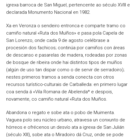
igrexa barroca de San Miguel, pertencente ao século XVIIl e
declarada Monumento Nacional en 1982.
Xa en Veronza o sendeiro entronca e comparte tramo co
camiño natural «Ruta dos Muíños» e pasa pola Capela de
San Lorenzo, onde cada 9 de agosto celébrase a
procesión dos fachicos; continúa por camiños con áreas
de descanso e pasarelas de madera, rodeadas por zonas
de bosque de ribeira onde hai distintos tipos de muíños
(algún de uso tan dispar como o de servir de serradoiro);
nestes primeros tramos a senda conecta con otros
recursos turístico-culturais de Carballeda: en primero lugar
coa senda á «Vila Romana de Abelenda* e despois,
novamente, co camiño natural «Ruta dos Muiños.
Abandona o regato e sobe ata o pobo de Muimenta.
Vaguea polo seu núcleo urbano, atravesa un conxunto de
hórreos e ofrécenos un desvío ata a igrexa de San Julián
(século XIII), sobe ata o Miradoiro dá Cruz, onde se pode