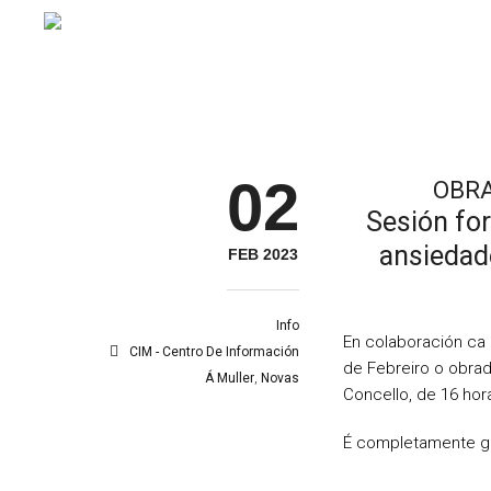
02
OBRA
Sesión for
ansiedade
FEB 2023
Info
En colaboración ca
CIM - Centro De Información
de Febreiro o obrad
Á Muller
,
Novas
Concello, de 16 hor
É completamente gr