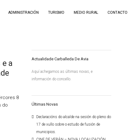
ADMINISTRACIÓN
TURISMO
MEDIO RURAL
CONTACTO
Actualidade Carballeda De Avia
 e a
ade
Aquí achegamos as últimas novas, e
información do concello.
ércores 8
Últimas Novas
s do
Declaracións do alcalde na sesión do pleno do
17 de xullo sobre o estudo de fusión de
municipios.
CINE DE VERÁN – NOVA LOCALIZACIÓN