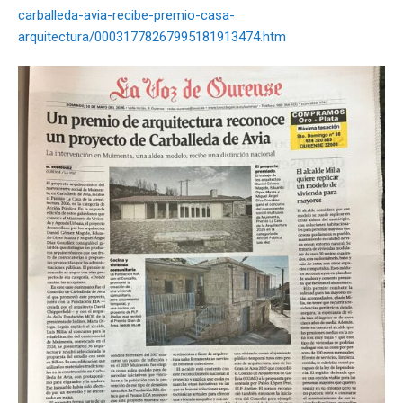
carballeda-avia-recibe-premio-casa-
arquitectura/00031778267995181913474.htm