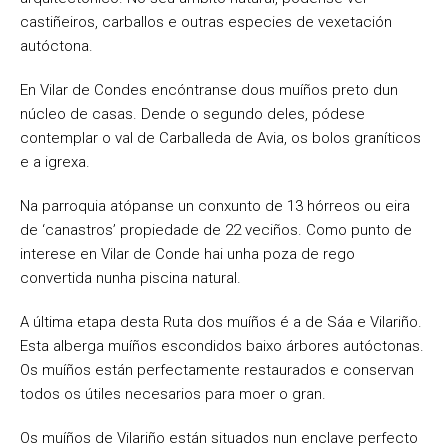
castiñeiros, carballos e outras especies de vexetación
autóctona.
En Vilar de Condes encóntranse dous muíños preto dun
núcleo de casas. Dende o segundo deles, pódese
contemplar o val de Carballeda de Avia, os bolos graníticos
e a igrexa.
Na parroquia atópanse un conxunto de 13 hórreos ou eira
de ‘canastros’ propiedade de 22 veciños. Como punto de
interese en Vilar de Conde hai unha poza de rego
convertida nunha piscina natural.
A última etapa desta Ruta dos muíños é a de Sáa e Vilariño.
Esta alberga muíños escondidos baixo árbores autóctonas.
Os muíños están perfectamente restaurados e conservan
todos os útiles necesarios para moer o gran.
Os muíños de Vilariño están situados nun enclave perfecto