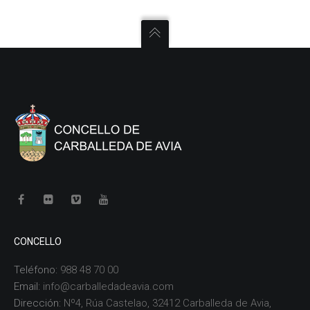
CONCELLO
Teléfono:
988 48 70 00
Email:
info@carballedadeavia.com
Dirección:
Nº4, Rúa Castelao, 32412 Carballeda de Avia,