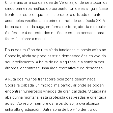
O itinerario arranca da aldea de Veronza, onde se atopan os
cinco primeiros muíños do conxunto. Un deles singularízase
fronte ao resto xa que foi un serradoiro utilizado durante
anos polos veciños ata a primeira metade do século XX. A
boca da canle da auga, en forma de torre, aberta e circular,
é diferente á do resto dos muíños e estaba pensada para
facer funcionar a maquinaria.
Dous dos muíños da ruta aínda funcionan e, previo aviso ao
Concello, aínda se pode asistir a demostracións en vivo do
seu artellamento. Á beira do río Maquiáns, e á sombra das
árbores, encóntrase unha área recreativa e de descanso.
A Ruta dos muíños transcorre pola zona denominada
Sobreira Cabada, un microclima particular onde se poden
encontrar numerosos viñedos de gran calidade. Situada na
aba dunha montaña, está protexida das xeadas e orientada
ao sur. Ao recibir sempre os raios do sol, a uva alcanza
unha alta graduación. Outra zona de bo viño dentro do