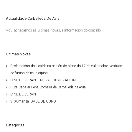
Actualidade Carballeda De Avia
Aquí achegamos as últimas novas, e información do concello.
Últimas Novas
Declaracións do alcalde na sesión do pleno do 17 de xullo sobre o estudo
de fusión de municipios.
CINE DE VERÁN – NOVA LOCALIZACIÓN
Ruta Cabalar Pena Corneira de Carballeda de Avia
CINE DE VERÁN
VI Xuntanza IDADE DE OURO
Categorías