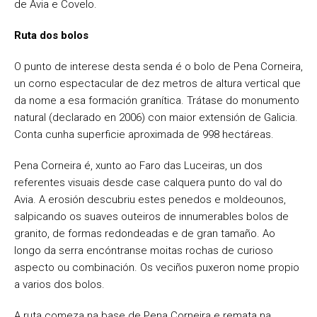
de Avia e Covelo.
Ruta dos bolos
O punto de interese desta senda é o bolo de Pena Corneira,
un corno espectacular de dez metros de altura vertical que
da nome a esa formación granítica. Trátase do monumento
natural (declarado en 2006) con maior extensión de Galicia.
Conta cunha superficie aproximada de 998 hectáreas.
Pena Corneira é, xunto ao Faro das Luceiras, un dos
referentes visuais desde case calquera punto do val do
Avia. A erosión descubriu estes penedos e moldeounos,
salpicando os suaves outeiros de innumerables bolos de
granito, de formas redondeadas e de gran tamaño. Ao
longo da serra encóntranse moitas rochas de curioso
aspecto ou combinación. Os veciños puxeron nome propio
a varios dos bolos.
A ruta comeza na base de Pena Corneira e remata na