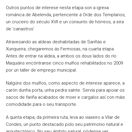
Outros puntos de interese nesta etapa son a igrexa
románica de Abelenda, pertencente á Orde dos Templarios,
un cruceiro do século XVII e un conxunto de hórreos, a eira
de ‘canastros’.
Atravesando as aldeas deshabitadas de Sariñás e
Xunqueira, chegaremos ás Fermosas, na cuarta etapa.
Antes de entrar na aldea, a ambos os dous lados do río
Maquiáns encóntranse cinco muíños rehabilitados no 2009
por un taller de emprego municipal.
Nalgúns dos muíños, como aspecto de interese aparece, a
carón dunha porta, unha pedra saínte. Servía para apoiar os
sacos de fariña acabados de moer e cargalos así con máis
comodidade para o seu transporte.
A quinta etapa, da primeira ruta, leva ao viaxeiro a Vilar de
Condes, un punto destacado polo seu patrimonio natural e
arquitectónico. No seu ámbito natural, pódense ver