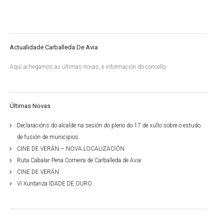
Actualidade Carballeda De Avia
Aquí achegamos as últimas novas, e información do concello.
Últimas Novas
Declaracións do alcalde na sesión do pleno do 17 de xullo sobre o estudo
de fusión de municipios.
CINE DE VERÁN – NOVA LOCALIZACIÓN
Ruta Cabalar Pena Corneira de Carballeda de Avia
CINE DE VERÁN
VI Xuntanza IDADE DE OURO