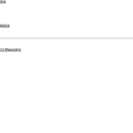
olos
abalos
 Do Maquiáns
a