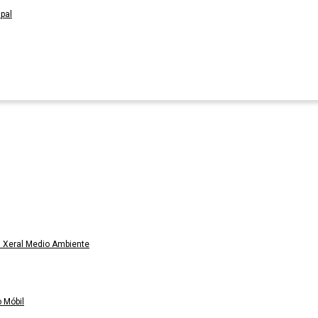
pal
 Xeral Medio Ambiente
 Móbil