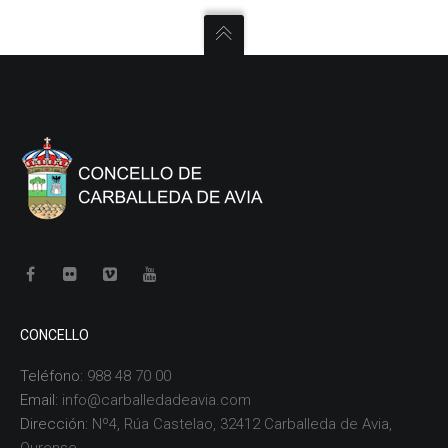
CONCELLO
Teléfono:
988 48 70 00
Email:
info@carballedadeavia.com
Dirección:
Nº4, Rúa Castelao, 32412 Carballeda de Avia,