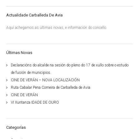
Actualidade Carballeda De Avia
Aquí achegamos as últimas novas, e información do concello.
Últimas Novas
Declaracións do alcalde na sesión do pleno do 17 de xullo sobre o estudo
de fusión de municipios.
CINE DE VERÁN – NOVA LOCALIZACIÓN
Ruta Cabalar Pena Corneira de Carballeda de Avia
CINE DE VERÁN
VI Xuntanza IDADE DE OURO
Categorías