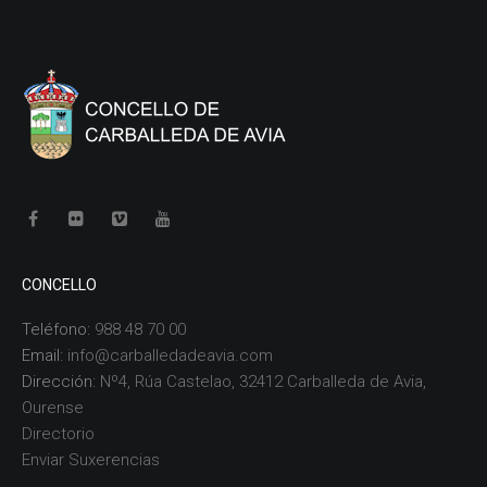
CONCELLO
Teléfono:
988 48 70 00
Email:
info@carballedadeavia.com
Dirección:
Nº4, Rúa Castelao, 32412 Carballeda de Avia,
Ourense
Directorio
Enviar Suxerencias