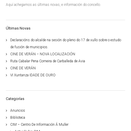
Aquí achegamos as últimas novas, e información do concello.
Últimas Novas
Declaracións do alcalde na sesión do pleno do 17 de xullo sobre o estudo
de fusión de municipios.
CINE DE VERÁN – NOVA LOCALIZACIÓN
Ruta Cabalar Pena Corneira de Carballeda de Avia
CINE DE VERÁN
VI Xuntanza IDADE DE OURO
Categorías
Anuncios
Biblioteca
CIM – Centro De Información Á Muller