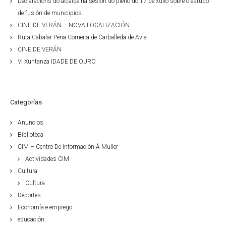
Declaracións do alcalde na sesión do pleno do 17 de xullo sobre o estudo
de fusión de municipios.
CINE DE VERÁN – NOVA LOCALIZACIÓN
Ruta Cabalar Pena Corneira de Carballeda de Avia
CINE DE VERÁN
VI Xuntanza IDADE DE OURO
Categorías
Anuncios
Biblioteca
CIM – Centro De Información Á Muller
Actividades CIM
Cultura
Cultura
Deportes
Economía e emprego
educación.