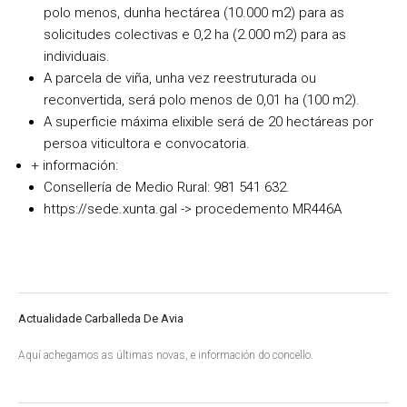
polo menos, dunha hectárea (10.000 m2) para as
solicitudes colectivas e 0,2 ha (2.000 m2) para as
individuais.
A parcela de viña, unha vez reestruturada ou
reconvertida, será polo menos de 0,01 ha (100 m2).
A superficie máxima elixible será de 20 hectáreas por
persoa viticultora e convocatoria.
+ información:
Consellería de Medio Rural: 981 541 632.
https://sede.xunta.gal -> procedemento MR446A
Actualidade Carballeda De Avia
Aquí achegamos as últimas novas, e información do concello.