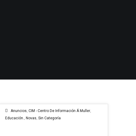
Anuncios
,
CIM - Centro De Información Á Muller
,
Educación.
,
Novas
,
Sin Categoría